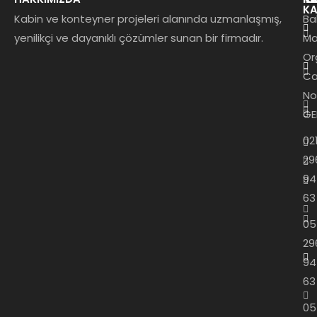
KA
Kabin ve konteyner projeleri alanında uzmanlaşmış,
Ba
yenilikçi ve dayanıklı çözümler sunan bir firmadır.
Ma
Or
Ca
No
GE
02
29
94
63
05
29
94
63
05