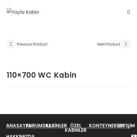
Previous Product
Next Product
110×700 WC Kabin
ANASAYFA
KURUMSAL
KABINLER
ÖZEL
KONTEYNERLER
İLETIŞIM
KABINLER
HAKKIMIZDA
KA
K
İL
Ö