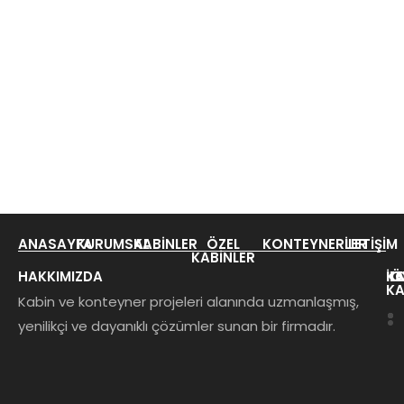
ANASAYFA
KURUMSAL
KABINLER
ÖZEL
KONTEYNERLER
İLETIŞIM
KABINLER
HAKKIMIZDA
KA
K
İL
Ö
KA
Kabin ve konteyner projeleri alanında uzmanlaşmış,
yenilikçi ve dayanıklı çözümler sunan bir firmadır.