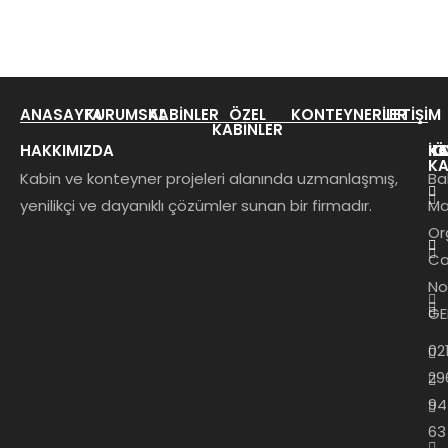
ANASAYFA
KURUMSAL
KABINLER
ÖZEL
KONTEYNERLER
İLETIŞIM
KABINLER
HAKKIMIZDA
KA
K
İL
Ö
KA
Kabin ve konteyner projeleri alanında uzmanlaşmış,
Ba
yenilikçi ve dayanıklı çözümler sunan bir firmadır.
Ma
Or
Ca
No
GE
02
29
94
63