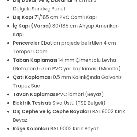
Dış Duvar ve İç Duvarlar
4 cm EPS
Dolgulu Sandviç Panel
Dış Kapı
71/185 cm PVC Camlı Kapı
İç Kapı (Varsa)
80/185 cm Ahşap Amerikan
Kapı
Pencereler
Ebatları projede belirtilen 4 cm
Temperli Cam
Taban Kaplaması
14 mm Çimentolu Levha
(Betopan) üzeri PVC yer kaplaması (Mineflo)
Çatı Kaplaması
0,5 mm Kalınlığında Galvaniz
Trapez Sac
Tavan Kaplaması
PVC lambri (Beyaz)
Elektrik Tesisatı
Sıva Üstü (TSE Belgeli)
Dış Cephe ve İç Cephe Boyaları
RAL 9002 Kırık
Beyaz
Köşe Kolonları
RAL 9002 Kırık Beyaz