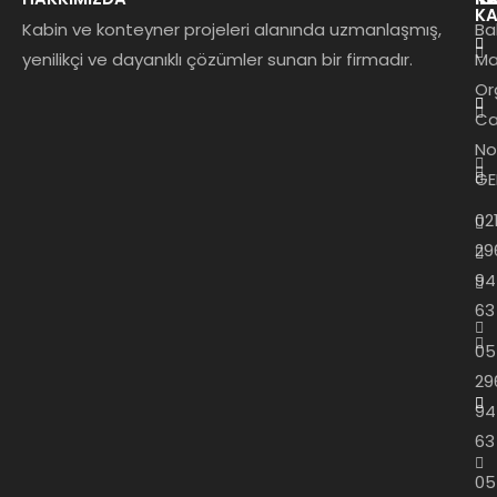
KA
Kabin ve konteyner projeleri alanında uzmanlaşmış,
Ba
yenilikçi ve dayanıklı çözümler sunan bir firmadır.
Ma
Or
Ca
No
GE
02
29
94
63
05
29
94
63
05