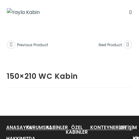
Previous Product
Next Product
150×210 WC Kabin
ANASAYFA
KURUMSAL
KABINLER
ÖZEL
KONTEYNERLER
İLETIŞIM
KABINLER
HAKKIMIZDA
KA
K
İL
Ö