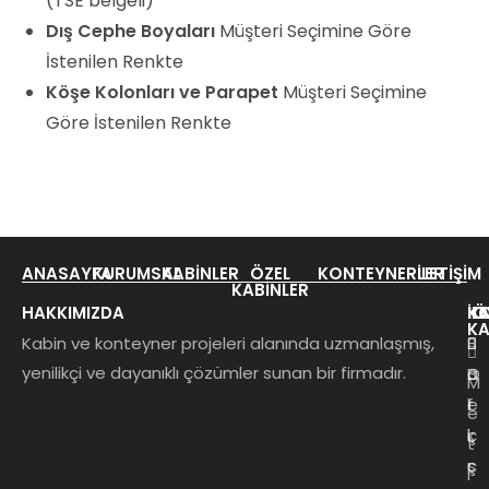
(TSE belgeli)
Dış Cephe Boyaları
Müşteri Seçimine Göre
İstenilen Renkte
Köşe Kolonları ve Parapet
Müşteri Seçimine
Göre İstenilen Renkte
ANASAYFA
KURUMSAL
KABINLER
ÖZEL
KONTEYNERLER
İLETIŞIM
KABINLER
HAKKIMIZDA
KA
K
İL
Ö
KA
Kabin ve konteyner projeleri alanında uzmanlaşmış,
B
yenilikçi ve dayanıklı çözümler sunan bir firmadır.
B
O
a
M
e
f
l
e
k
i
ç
t
ç
s
ı
r