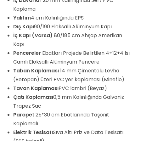
İç Duvarlar
20 mm Kalınlığında Sert PVC
Kaplama
Yalıtım
4 cm Kalınlığında EPS
Dış Kapı
90/190 Eloksallı Alüminyum Kapı
İç Kapı (Varsa)
80/185 cm Ahşap Amerikan
Kapı
Pencereler
Ebatları Projede Belirtilen 4+12+4 Isı
Camlı Eloksallı Alüminyum Pencere
Taban Kaplaması
14 mm Çimentolu Levha
(Betopan) üzeri PVC yer kaplaması (Mineflo)
Tavan Kaplaması
PVC lambri (Beyaz)
Çatı Kaplaması
0,5 mm Kalınlığında Galvaniz
Trapez Sac
Parapet
25*30 cm Ebatlarında Taşonit
Kaplamalı
Elektrik Tesisatı
Sıva Altı Priz ve Data Tesisatı