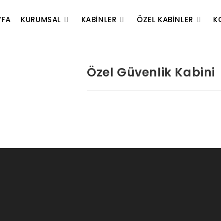
YFA
KURUMSAL
KABINLER
ÖZEL KABINLER
K
Özel Güvenlik Kabini