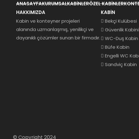
ANASAYFA
KURUMSAL
KABINLER
ÖZEL KABINLER
KONTE
HAKKIMIZDA
KABIN
Kabin ve konteyner projeleri
Bekçi Kulübesi
alanında uzmanlaşmış, yenilikçi ve
Güvenlik Kabini
dayanıklı çözümler sunan bir firmadır.
WC-Duş Kabin
Büfe Kabin
Engelli WC Kab
Sandviç Kabin
© Copyright 2024