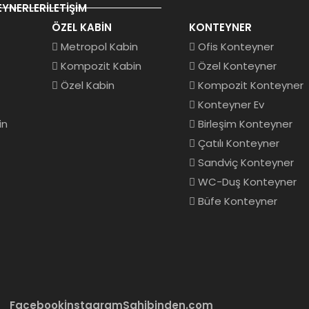
YNERLER
İLETIŞIM
ÖZEL KABIN
KONTEYNER
Metropol Kabin
Ofis Konteyner
Kompozit Kabin
Özel Konteyner
Özel Kabin
Kompozit Konteyner
Konteyner Ev
in
Birleşim Konteyner
Çatılı Konteyner
Sandviç Konteyner
WC-Duş Konteyner
Büfe Konteyner
Facebook
İnstagram
Sahibinden.com