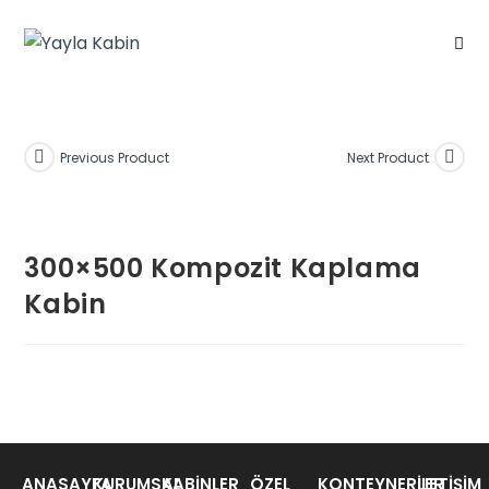
Previous Product
Next Product
300×500 Kompozit Kaplama
Kabin
ANASAYFA
KURUMSAL
KABINLER
ÖZEL
KONTEYNERLER
İLETIŞIM