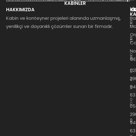
KABINLER
HAKKIMIZDA
KA
K
İL
Ö
KA
Kabin ve konteyner projeleri alanında uzmanlaşmış,
Ba
yenilikçi ve dayanıklı çözümler sunan bir firmadır.
Ma
Or
Ca
No
GE
02
29
94
63
05
29
94
63