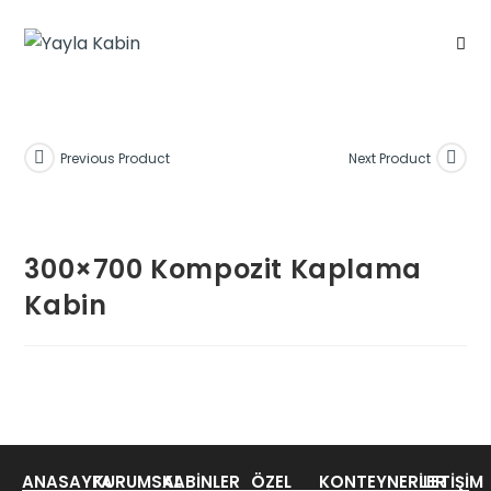
Previous Product
Next Product
300×700 Kompozit Kaplama
Kabin
ANASAYFA
KURUMSAL
KABINLER
ÖZEL
KONTEYNERLER
İLETIŞIM