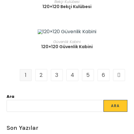
Bekçi Kulübesi
120×120 Bekçi Kulübesi
READ MORE
Güvenlik Kabini
120×120 Güvenlik Kabini
1
2
3
4
5
6
Ara
ARA
Son Yazılar