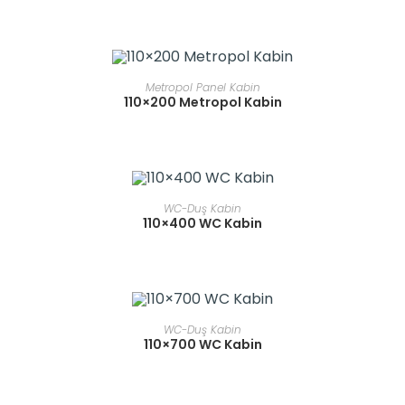
READ MORE
Metropol Panel Kabin
110×200 Metropol Kabin
READ MORE
WC-Duş Kabin
110×400 WC Kabin
READ MORE
WC-Duş Kabin
110×700 WC Kabin