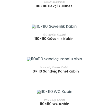
READ MORE
Bekçi Kulübesi
110×110 Bekçi Kulübesi
READ MORE
Güvenlik Kabini
110×110 Güvenlik Kabini
READ MORE
Sandviç Panel Kabin
110×110 Sandviç Panel Kabin
READ MORE
WC-Duş Kabin
110×110 WC Kabin