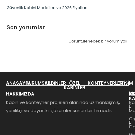
Güvenlik Kabini Modelleri ve 2026 Fiyatları
Son yorumlar
Görüntülenecek bir yorum yok.
ANASAYFA
KURUMSAL
KABINLER
ÖZEL
KONTEYNERLER
İLETIŞIM
KABINLER
HAKKIMIZDA
KA
K
İL
Ö
KA
Kabin ve konteyner projeleri alanında uzmanlaşmış,
Ba
yenilikçi ve dayanıklı çözümler sunan bir firmadır.
Ma
Or
Ca
No