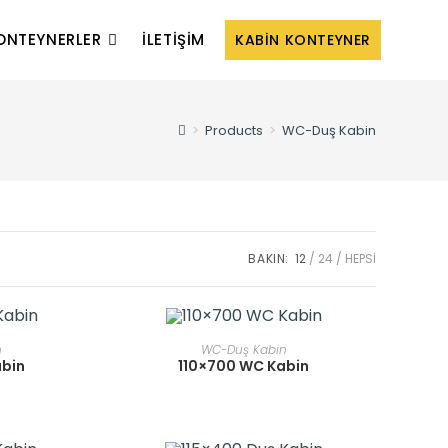
ONTEYNERLER
İLETIŞIM
KABIN KONTEYNER
>
Products
>
WC-Duş Kabin
BAKIN:
12
24
HEPSI
E
READ MORE
n
WC-Duş Kabin
abin
110×700 WC Kabin