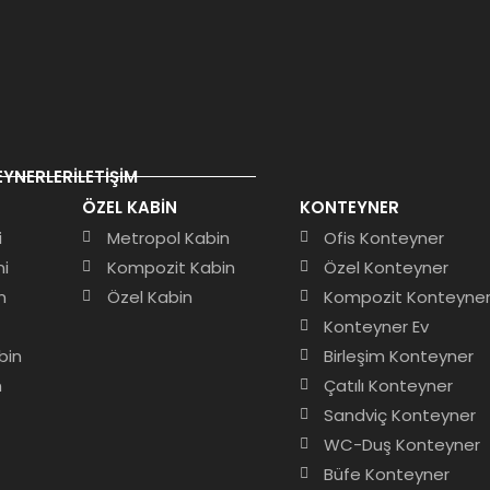
YNERLER
İLETIŞIM
ÖZEL KABIN
KONTEYNER
i
Metropol Kabin
Ofis Konteyner
ni
Kompozit Kabin
Özel Konteyner
n
Özel Kabin
Kompozit Konteyne
Konteyner Ev
bin
Birleşim Konteyner
n
Çatılı Konteyner
Sandviç Konteyner
WC-Duş Konteyner
Büfe Konteyner