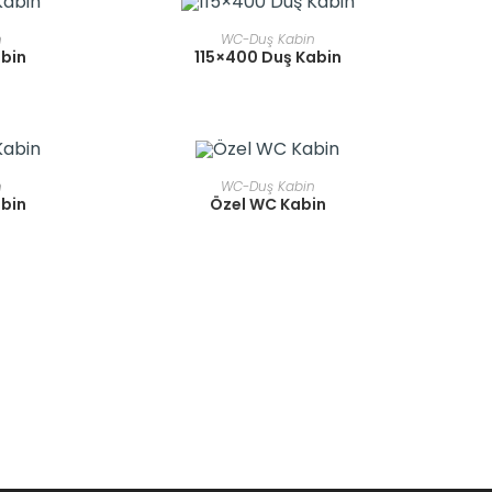
E
READ MORE
n
WC-Duş Kabin
abin
115×400 Duş Kabin
E
READ MORE
n
WC-Duş Kabin
abin
Özel WC Kabin