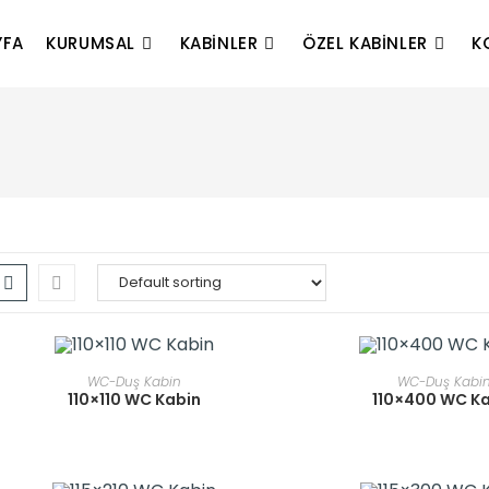
YFA
KURUMSAL
KABINLER
ÖZEL KABINLER
K
READ MORE
READ MOR
WC-Duş Kabin
WC-Duş Kabi
110×110 WC Kabin
110×400 WC K