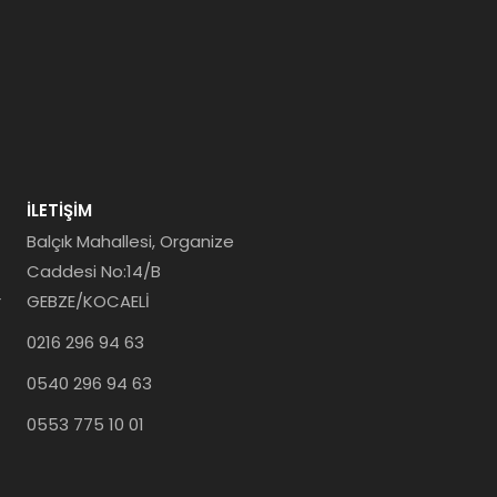
İLETIŞIM
Balçık Mahallesi, Organize
Caddesi No:14/B
r
GEBZE/KOCAELİ
0216 296 94 63
0540 296 94 63
0553 775 10 01